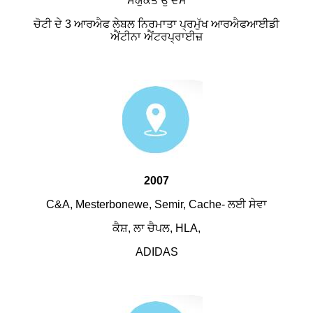
ਸੰਯੁਕਤ ਉੱਦਮ
ਚੋਟੀ ਦੇ 3 ਆਰਐਫ ਲੇਬਲ ਨਿਰਮਾਤਾ ਪ੍ਰਮੁੱਖ ਆਰਐਫਆਈਡੀ
ਐਂਟੀਨਾ ਐਂਟਰਪ੍ਰਾਈਜ਼
2007
C&A, Mesterbonewe, Semir, Cache- ਲਈ ਸੇਵਾ
ਕੈਸ਼, ਲਾ ਚੈਪਲ, HLA,
ADIDAS