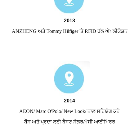
2013
ANZHENG ਅਤੇ Tommy Hilfiger 'ਤੇ RFID ਹੱਲ ਐਪਲੀਕੇਸ਼ਨ
2014
AEON/ Marc O'Polo/ New Look/ ਨਾਲ ਸਹਿਯੋਗ ਕਰੋ
ਬੌਸ ਅਤੇ ਪ੍ਰਦਾ ਲਈ ਬੈਸਟ ਸੇਲਰ/ਮੌਸੀ ਆਈਮਿਰਰ