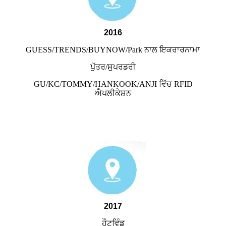
2016
GUESS/TRENDS/BUYNOW/Park ਨਾਲ ਇਕਰਾਰਨਾਮਾ
ਪੁੱਤਰ/ਸੁਪਰਡਰੀ
GU/KC/TOMMY/HANKOOK/ANJI ਵਿੱਚ RFID
ਐਪਲੀਕੇਸ਼ਨ
2017
ਹੌਟਵਿੰਡ