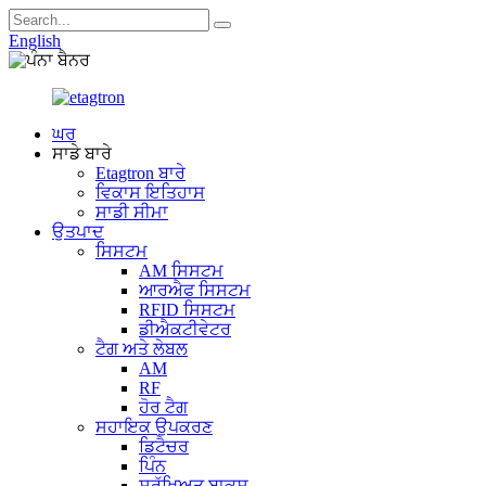
English
ਘਰ
ਸਾਡੇ ਬਾਰੇ
Etagtron ਬਾਰੇ
ਵਿਕਾਸ ਇਤਿਹਾਸ
ਸਾਡੀ ਸੀਮਾ
ਉਤਪਾਦ
ਸਿਸਟਮ
AM ਸਿਸਟਮ
ਆਰਐਫ ਸਿਸਟਮ
RFID ਸਿਸਟਮ
ਡੀਐਕਟੀਵੇਟਰ
ਟੈਗ ਅਤੇ ਲੇਬਲ
AM
RF
ਹੋਰ ਟੈਗ
ਸਹਾਇਕ ਉਪਕਰਣ
ਡਿਟੈਚਰ
ਪਿੰਨ
ਸੁਰੱਖਿਅਤ ਬਾਕਸ