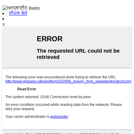
ਈਮੇਲ ਭੇਜੋ
x